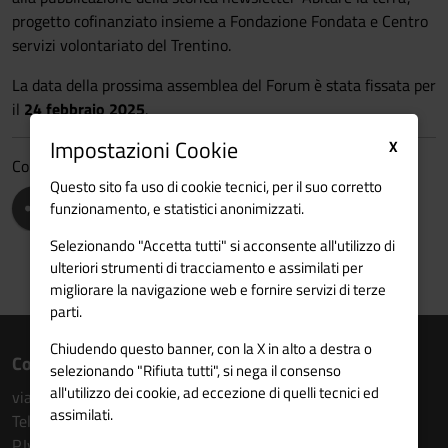
progetto cofinanziato insieme a Fondazione Fondata e Centro
servizi volontariato del Trentino.
La data della prossima assemblea del Forum è stata fissata per
il
24 febbraio 2025
.
Impostazioni Cookie
X
Condividi
Questo sito fa uso di cookie tecnici, per il suo corretto
funzionamento, e statistici anonimizzati.
Selezionando "Accetta tutti" si acconsente all'utilizzo di
ulteriori strumenti di tracciamento e assimilati per
migliorare la navigazione web e fornire servizi di terze
parti.
Chiudendo questo banner, con la X in alto a destra o
Contatti
selezionando "Rifiuta tutti", si nega il consenso
all'utilizzo dei cookie, ad eccezione di quelli tecnici ed
via Torre Verde n. 14 - 5° piano - 38122 Trento
assimilati.
Tel. 0461 213176
P.Iva: 80009910227