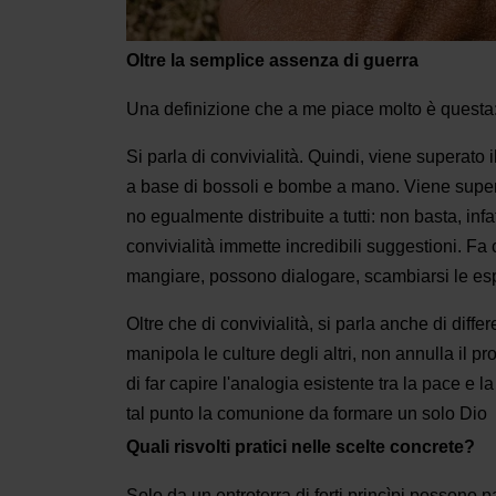
Oltre la semplice assenza di guerra
Una definizione che a me piace molto è questa: c
Si parla di convivialità. Quindi, viene superato
a base di bossoli e bombe a mano. Viene superat
no egualmente distribuite a tutti: non basta, infa
convivialità immette incredibili suggestioni. Fa 
mangiare, possono dialogare, scambiarsi le espre
Oltre che di convivialità, si parla anche di diff
manipola le culture degli altri, non annulla il p
di far capire l'analogia esistente tra la pace e la
tal punto la comunione da formare un solo Dio
Quali risvolti pratici nelle scelte concrete?
Solo da un entroterra di forti princìpi possono 