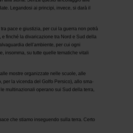
te. Legandosi ai principi, invece, si darà il
tra pace e giustizia, per cui la guerra non potrà
e finché la divaricazione tra Nord e Sud della
salvaguardia dell'ambiente, per cui ogni
, insomma, su tutte quelle tematiche vitali
Dalle mostre organizzate nelle scuole, al­le
 per la vicenda del Golfo Persico), allo sma­
le multinazionali operano sui Sud della ter­ra,
 pace che stiamo inseguendo sulla terra. Certo