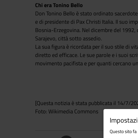
Chi era Tonino Bello
Don Tonino Bello è stato ordinato sacerdote 
e di presidente di Pax Christi Italia. Il suo i
Bosnia-Erzegovina. Nel dicembre del 1992, du
Sarajevo, città sotto assedio.
La sua figura è ricordata per il suo stile di 
diretto ed efficace. Le sue parole e i suoi scr
movimento pacifista e per quanti cercano un
[Questa notizia è stata pubblicata il 14/7/20
Foto: Wikimedia Commons
Impostazi
Questo sito fa 