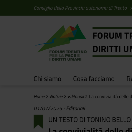
Salta al contenuto principale
Salta al menu principale
Consiglio della Provincia autonoma di Trento
FORUM TR
DIRITTI 
Chi siamo
Cosa facciamo
Re
Home
Notizie
Editoriali
La convivialità delle 
01/07/2025
-
Editoriali
UN TESTO DI TONINO BELLO
La convivialità delle d