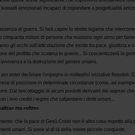
ussulti emozionali incapaci di rispondere a progettualità articola
ssenza di guerra. Si farà capire lo stretto legame che intercorre 
o cinquanta milioni di persone che muoiono ogni anno per fame, 
nno gli occhi sull'articolazione che esiste tra pace, giustizia e 
 del profitto che scatena le guerre... Si coscientizzerà la gente
opravvivenza e la distruzione del genere umano.
er poter declinare l'impegno in molteplici iniziati­ve flessibili. 
e­se di posizione in determinate circostanze (come, ad esempio,
. Dal boicottaggio di alcuni prodotti derivanti dai so­prusi che 
i loro crediti i regimi che calpestano i diritti umani...
altra» ma «oltre»
en­te: che la pace di Gesù Cristo non è altra cosa rispetto alla
gimenti umani. Si pone al di là della nostre piccole conquiste.