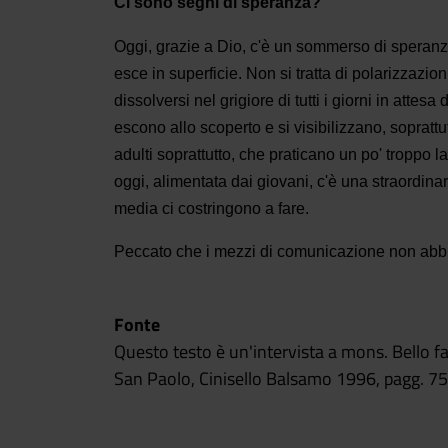
Ci sono segni di speranza?
Oggi, grazie a Dio, c'è un sommerso di speranza
esce in superficie. Non si tratta di polarizzazio
dissolversi nel grigiore di tutti i giorni in attes
escono allo scoperto e si visibilizzano, sopratt
adulti soprattutto, che praticano un po' troppo 
oggi, alimentata dai giovani, c'è una straordinar
media ci costringono a fare.
Peccato che i mezzi di comunicazione non abbia
Fonte
Questo testo è un'intervista a mons. Bello fa
San Paolo, Cinisello Balsamo 1996, pagg. 7