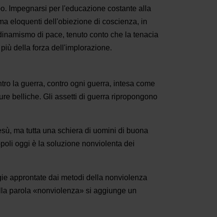
po. Impegnarsi per l'educazione costante alla
ma eloquenti dell'obiezione di coscienza, in
ni dinamismo di pace, tenuto conto che la tenacia
più della forza dell'implorazione.
tro la guerra, contro ogni guerra, intesa come
tture belliche. Gli assetti di guerra ripropongono
esù, ma tutta una schiera di uomini di buona
opoli oggi è la soluzione nonviolenta dei
egie approntate dai metodi della nonviolenza
 alla parola «nonviolenza» si aggiunge un