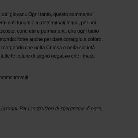
to dai giovani. Ogni tanto, questo sommerso
erminati luoghi e in determinati tempi, per poi
de nascoste, concrete e permanenti, che ogni tanto
el mondo: forse anche per dare coraggio a coloro,
o accorgendo che nella Chiesa e nella società
 tutte le letture di segno negativo che i mass
emmo travolti!
 insonni. Per i costruttori di speranza e di pace
,