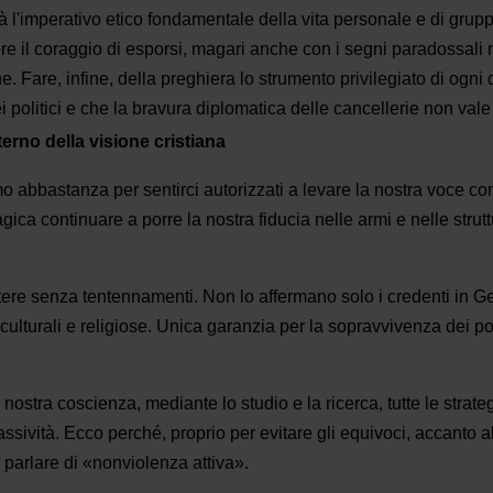
à l'imperativo etico fondamentale della vita personale e di grup
ere il coraggio di esporsi, magari anche con i segni paradossali 
one. Fare, infine, della preghiera lo strumento privilegiato di og
 politici e che la bravura diplomatica delle cancellerie non vale 
terno della visione cristiana
o abbastanza per sentirci autorizzati a levare la nostra voce con
ragica continuare a porre la nostra fiducia nelle armi e nelle stru
tere senza tentennamenti. Non lo affermano solo i credenti in G
 culturali e religiose. Unica garanzia per la sopravvivenza dei p
nostra coscienza, mediante lo studio e la ricerca, tutte le strat
assività. Ecco perché, proprio per evitare gli equivoci, accanto
e parlare di «nonviolenza attiva».