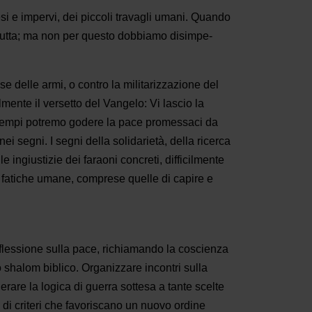
si e impervi, dei piccoli travagli umani. Quan­do
ta tutta; ma non per questo dobbiamo disimpe­
e delle armi, o contro la militarizzazione del
lmente il versetto del Vangelo: Vi lascio la
dei tempi potremo godere la pace promessaci da
ei segni. I segni della solidarietà, della ri­cerca
e ingiustizie dei faraoni concreti, difficilmente
e fatiche umane, comprese quelle di capire e
 riflessione sulla pace, richiamando la coscienza
o shalom biblico. Organizzare incontri sulla
rare la logica di guerra sottesa a tante scelte
o di criteri che favoriscano un nuovo ordine