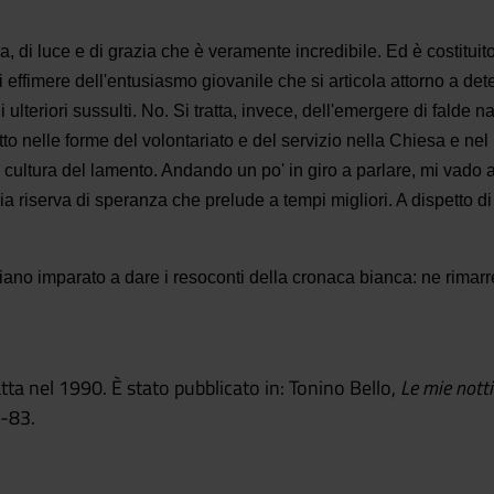
, di luce e di grazia che è veramente incredibile. Ed è costitui
ni effimere dell'entusiasmo giovanile che si articola attorno a det
a di ulteriori sussulti. No. Si tratta, invece, dell'emergere di fal
utto nelle forme del volontariato e del servizio nella Chiesa e n
la cultura del lamento. Andando un po' in giro a parlare, mi vad
ia riserva di speranza che prelude a tempi migliori. A dispetto di
no imparato a dare i resoconti della cronaca bianca: ne rimarr
tta nel 1990. È stato pubblicato in: Tonino Bello,
Le mie notti
5-83.