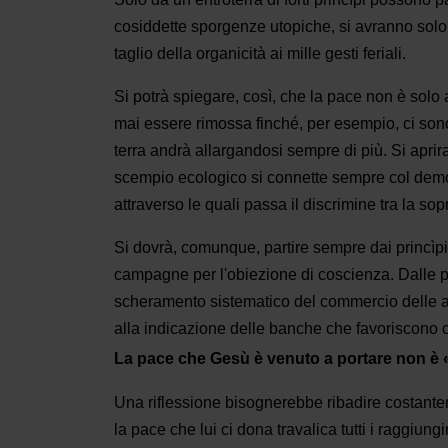
cosiddette sporgenze utopiche, si avranno solo s
taglio della organicità ai mille gesti feriali.
Si potrà spiegare, così, che la pace non è solo a
mai essere rimossa finché, per esempio, ci son
terra andrà allargandosi sempre di più. Si aprira
scempio ecologico si connette sempre col demone
attraverso le quali passa il discrimine tra la s
Si dovrà, comunque, partire sempre dai princìpi p
campagne per l'obiezione di coscienza. Dalle pr
scheramento sistematico del commercio delle armi
alla indicazione delle banche che favoriscono con 
La pace che Gesù è venuto a portare non è «
Una riflessione bisognerebbe ribadire costantem
la pace che lui ci dona travalica tutti i raggiun