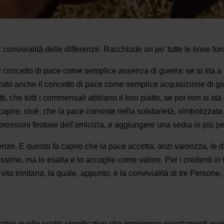
onvivialità delle differenze. Racchiude un po' tutte le li­nee fon
 il concetto di pace come semplice assenza di guerra: se si sta a
o anche il concetto di pace come semplice acquisizio­ne di gius
tti, che tutti i commensali abbiano il loro piatto, se poi non si st
capire, cioè, che la pace consiste nella solidarietà, simbolizzata
ssioni festose dell'amicizia, e aggiungere una sedia in più per l
erenze. E questo fa capire che la pace accetta, anzi valorizza, l
rossimo, ma lo esalta e lo accoglie come valore. Per i credenti i
 vita trinitaria, la quale, appunto, è la convivialità di tre Person
partire quelle scelte significative che imprimono orientamenti nu