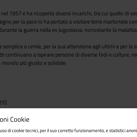
nel 1957 e ha ricoperto diversi incarichi, tra cui quello di 
mpegno per la pace lo ha portato a visitare terre martoriate com
rante la guerra nella ex Jugoslavia, nonostante la malattia 
vita semplice e umile, per la sua attenzione agli ultimi e per 
itti continuano a ispirare persone di diverse fedi e culture, r
 mondo più giusto e solidale.
25]
oni Cookie
uso di cookie tecnici, per il suo corretto funzionamento, e statistici anon