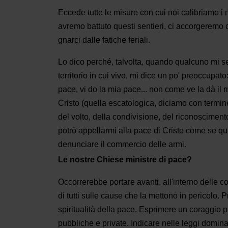
Eccede tutte le misure con cui noi calibriamo i 
avremo battuto questi sentieri, ci accorgeremo c
gnarci dalle fatiche feriali.
Lo dico perché, talvolta, quando qualcuno mi sen
territorio in cui vivo, mi dice un po' preoccupa­t
pace, vi do la mia pace... non come ve la dà il 
Cristo (quella escatologica, diciamo con termine di
del volto, della condivisione, del riconoscimen­to
potrò appellarmi alla pace di Cristo come se qu
denunciare il commercio delle armi.
Le nostre Chiese ministre di pace?
Occorrerebbe portare avanti, all'interno delle co
di tutti sulle cause che la mettono in pericolo.
spiritualità della pace. Esprimere un coraggio p
pubbliche e private. Indicare nelle leggi domina