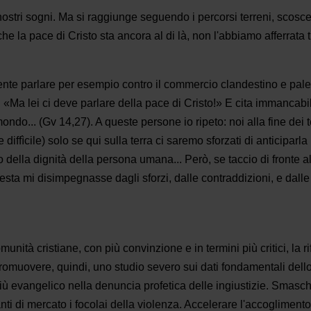
nostri sogni. Ma si raggiunge seguendo i percorsi terreni, scosce
he la pace di Cristo sta ancora al di là, non l'abbiamo af­ferra
­te parlare per esempio contro il commercio clande­stino e pales
o: «Ma lei ci deve parlare della pace di Cristo!» E ci­ta immancabi
mon­do... (Gv 14,27). A queste persone io ripeto: noi alla fine 
ffìcile) solo se qui sulla terra ci saremo sforzati di an­ticiparla n
 della dignità della persona umana... Però, se tac­cio di fronte all
esta mi disimpegnasse dagli sforzi, dalle contraddizioni, e dall
munità cristiane, con più convinzione e in termini più critici, la
 Promuovere, quindi, uno studio severo sui dati fondamentali dell
iù evangelico nella denuncia profetica delle ingiustizie. Smasche
nti di mercato i focolai della violenza. Accelerare l'accogliment