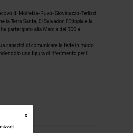
vescovo di Molfetta-Ruvo-Giovinazzo-Terlizzi
e la Terra Santa, El Salvador, l'Etiopia e la
ha partecipato alla Marcia dei 500 a
la sua capacità di comunicare la fede in modo
endendolo una figura di riferimento per il
X
imizzati.