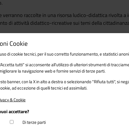
o.
te verranno raccolte in una risorsa ludico-didattica rivolta a 
to di attività didattico-ricreative sui temi della cittadinanza
oni Cookie
uso di cookie tecnici, per il suo corretto funzionamento, e statistici anon
ccetta tutti" si acconsente all'utilizzo di ulteriori strumenti di tracciam
migliorare la navigazione web e fornire servizi di terze parti.
o banner, con la X in alto a destra o selezionando "Rifiuta tutti", si neg
 cookie, ad eccezione di quelli tecnici ed assimilati.
ivacy & Cookie
vuoi accettare?
Di terze parti