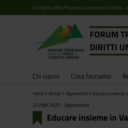
Salta al contenuto principale
Salta al menu principale
Consiglio della Provincia autonoma di Trento
FORUM TR
DIRITTI 
Chi siamo
Cosa facciamo
Re
Home
Notizie
Opportunità
Educare insieme i
27/08/2025
-
Opportunità
Educare insieme in Va