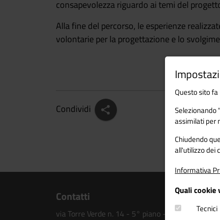
consapevolezza riguardo ai temi del progett
Alla fine del percorso, le esperienze realizza
volontarie per la progettazione e lo svolgimen
Impostazi
Questo sito fa 
Condividi
Selezionando "A
assimilati per 
Chiudendo quest
all'utilizzo dei
Informativa Pr
Quali cookie 
Contatti
Tecnici
via Torre Verde n. 14 - 5° piano - 38122 Trento