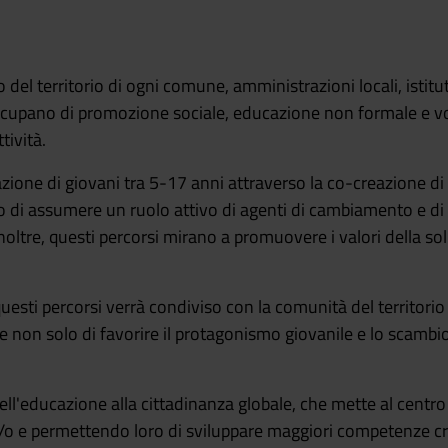
o del territorio di ogni comune, amministrazioni locali, istit
occupano di promozione sociale, educazione non formale e vo
tività.
ipazione di giovani tra 5-17 anni attraverso la co-creazione d
o di assumere un ruolo attivo di agenti di cambiamento e di 
oltre, questi percorsi mirano a promuovere i valori della soli
esti percorsi verrà condiviso con la comunità del territorio a
ine non solo di favorire il protagonismo giovanile e lo scambi
dell'educazione alla cittadinanza globale, che mette al centro
a/o e permettendo loro di sviluppare maggiori competenze cr