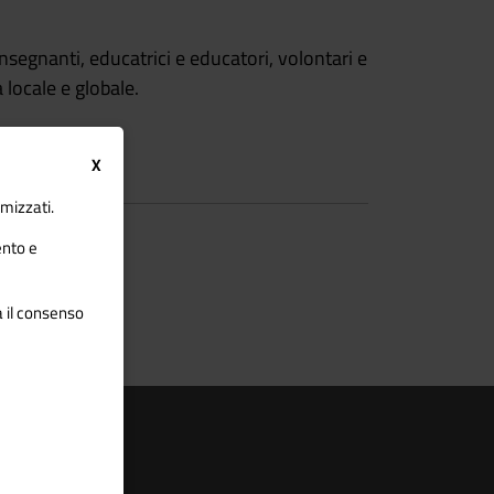
insegnanti, educatrici e educatori, volontari e
 locale e globale.
X
imizzati.
ento e
a il consenso