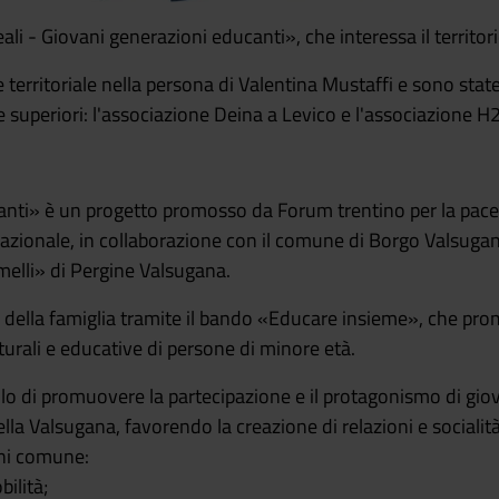
ali - Giovani generazioni educanti», che interessa il territor
e territoriale nella persona di Valentina Mustaffi e sono sta
 superiori: l'associazione Deina a Levico e l'associazione H
nti» è un progetto promosso da Forum trentino per la pace e
azionale, in collaborazione con il comune di Borgo Valsugan
himelli» di Pergine Valsugana.
e della famiglia tramite il bando «Educare insieme», che pro
turali e educative di persone di minore età.
lo di promuovere la partecipazione e il protagonismo di gio
della Valsugana, favorendo la creazione di relazioni e socialit
ogni comune:
ilità;