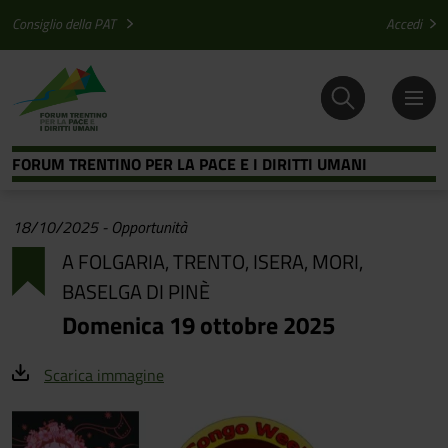
Salta al contenuto principale
Salta al menu principale
Consiglio della PAT
Accedi
FORUM TRENTINO PER LA PACE E I DIRITTI UMANI
18/10/2025
-
Opportunità
A FOLGARIA, TRENTO, ISERA, MORI,
BASELGA DI PINÈ
Domenica 19 ottobre 2025
Scarica immagine