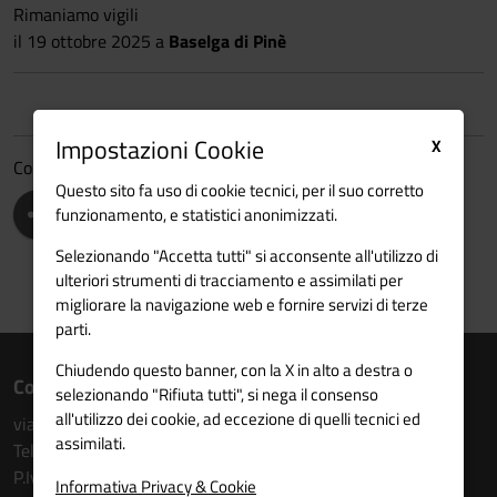
Rimaniamo vigili
il 19 ottobre
2025 a
Baselga di Pinè
Impostazioni Cookie
X
Condividi
Questo sito fa uso di cookie tecnici, per il suo corretto
funzionamento, e statistici anonimizzati.
Selezionando "Accetta tutti" si acconsente all'utilizzo di
ulteriori strumenti di tracciamento e assimilati per
migliorare la navigazione web e fornire servizi di terze
parti.
Chiudendo questo banner, con la X in alto a destra o
Contatti
selezionando "Rifiuta tutti", si nega il consenso
all'utilizzo dei cookie, ad eccezione di quelli tecnici ed
via Torre Verde n. 14 - 5° piano - 38122 Trento
assimilati.
Tel. 0461 213176
P.Iva: 80009910227
Informativa Privacy & Cookie