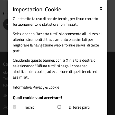
Impostazioni Cookie
X
Condividi
Questo sito fa uso di cookie tecnici, per il suo corretto
funzionamento, e statistici anonimizzati.
Selezionando "Accetta tutti" si acconsente all'utilizzo di
ulteriori strumenti di tracciamento e assimilati per
migliorare la navigazione web e fornire servizi di terze
parti.
Chiudendo questo banner, con la X in alto a destra o
Contatti
selezionando "Rifiuta tutti", si nega il consenso
all'utilizzo dei cookie, ad eccezione di quelli tecnici ed
via Torre Verde n. 14 - 5° piano - 38122 Trento
assimilati.
Tel. 0461 213176
P.Iva: 80009910227
Informativa Privacy & Cookie
Accessibilità
Quali cookie vuoi accettare?
Privacy e social
Tecnici
Di terze parti