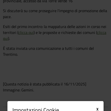
provinciale, accesso da via Torre Verde 16
Si discuterà su come proseguire l'impegno di promozione della
pace.
Esiti del primo incontro: la mappatura delle azioni in corso nei
territori (
clicca qui
) e le proposte e richieste dei comuni (
clicca
qui
).
È stata inviata una comunicazione a tutti i comuni del
Trentino.
[Questa notizia è stata pubblicata il 16/11/2025]
Immagine: Gemini.
Impostazioni Cookie
X