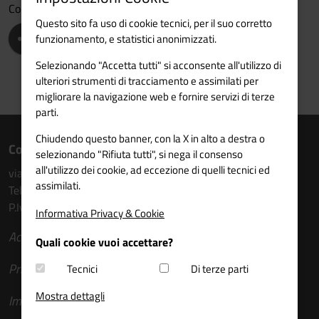
Condividi
Questo sito fa uso di cookie tecnici, per il suo corretto
funzionamento, e statistici anonimizzati.
Selezionando "Accetta tutti" si acconsente all'utilizzo di
ulteriori strumenti di tracciamento e assimilati per
migliorare la navigazione web e fornire servizi di terze
parti.
Chiudendo questo banner, con la X in alto a destra o
Contatti
selezionando "Rifiuta tutti", si nega il consenso
all'utilizzo dei cookie, ad eccezione di quelli tecnici ed
via Torre Verde n. 14 - 5° piano - 38122 Trento
assimilati.
Tel. 0461 213176
P.Iva: 80009910227
Informativa Privacy & Cookie
Accessibilità
Quali cookie vuoi accettare?
Privacy e social
Tecnici
Di terze parti
Mostra dettagli
Impostazioni Cookie