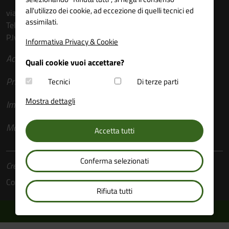
all'utilizzo dei cookie, ad eccezione di quelli tecnici ed
via Torre Verde n. 14 - 5° piano - 38122 Trento
assimilati.
Tel. 0461 213176
P.Iva: 80009910227
Informativa Privacy & Cookie
Accessibilità
Quali cookie vuoi accettare?
Privacy e social
Tecnici
Di terze parti
Mostra dettagli
Impostazioni Cookie
Mappa
Accetta tutti
Conferma selezionati
Crediti
Consiglio della Provincia Autonoma di Trento
Rifiuta tutti
FORUM TRENTINO PER LA PACE E I DIRITTI UMANI