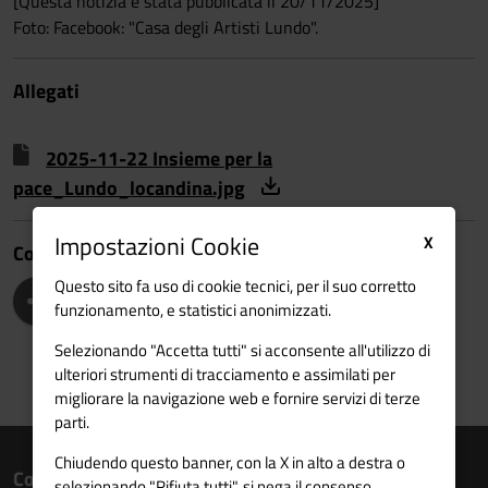
[Questa notizia è stata pubblicata il 20/11/2025]
Foto: Facebook: "Casa degli Artisti Lundo".
Allegati
2025-11-22 Insieme per la
pace_Lundo_locandina.jpg
Impostazioni Cookie
X
Condividi
Questo sito fa uso di cookie tecnici, per il suo corretto
funzionamento, e statistici anonimizzati.
Selezionando "Accetta tutti" si acconsente all'utilizzo di
ulteriori strumenti di tracciamento e assimilati per
migliorare la navigazione web e fornire servizi di terze
parti.
Chiudendo questo banner, con la X in alto a destra o
Contatti
selezionando "Rifiuta tutti", si nega il consenso